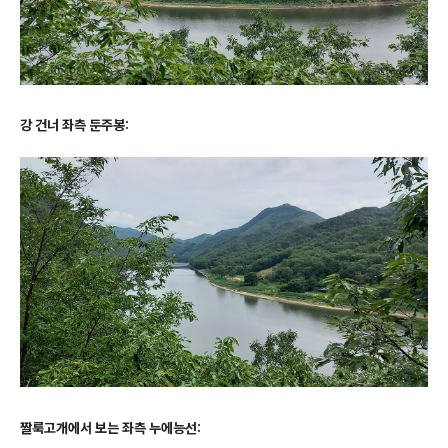
강 건너 좌측 둔주봉:
짤룩고개에서 보는 좌측 누에능선: