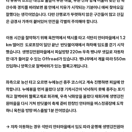
라 유유히 흐르는 대청호 물결이 푸른 하늘
,
푸른 산과 함께 어울려 빚은 한 폭
산수화 경치를 바라보면 몸 안에서 치유가 시작되는 기분이니 애써 찾아오길
잘했다는 생각이었습니다
.
다만 산행로가 뚜렷하지 않은 구간들이 많고 산길
은 급경사 가까이 붙어있어 안전을 각별히 주의해야 합니다
.
이동 시간을 절약하기 위해 옥천역에서 택시를 타고 석탄리 안터마을에서
1
.2
km
떨어진
도로포장이 일단 끝난
반딧불이재에서 하차해 임도를 걷기 시작
했습니다
.
생명강전원마을에서 피실방향
220m
우측 팽나무 샛길로 자동차
한 대가 들어갈 수 있는
Offroad
가 있습니다
.
팽나무에서 개울 따라
550m
진입하니 양쪽으로 절벽바위가 있는 짤룩고개입니다
.
좌측으로 능선 타고 오르면 누에능선 종주 코스이고 계속 진행하면 피실에 안
착합니다
.
누에봉을 먼저 올랐다 상경 기차시간이 넉넉하지 못해 종주는 포기
하고 절벽바위 짤룩고개로 회귀해
,
우측 낙화암을 올랐다 재회귀해 생명강전
원마을을 다시 거쳐 반딧불이 축제 준비 한창인 안터마을 버스정류장에 도착
하니 옥천읍 방향 버스출발
1
분 전이었습니다
.
→
자차 이동하는 경우 석탄리 안터마을에서 임도 따라 운행해 생명강전원마