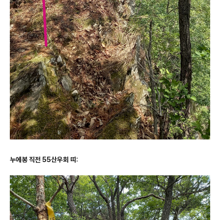
누에봉 직전 55산우회 띠: