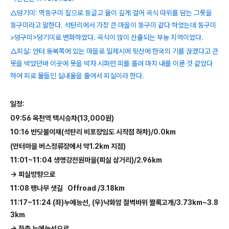
△덩기미: 멱둥구미 짚으로 둥글고 울이 깊게 걸어 곡식 따위를 담는 그릇을
둥구미라고 말한다. 석탄리에서 가장 큰 마을이 둥구미 같다 하였는데 둥구미
>덩구미>덩기미로 변화하였다. 곡식이 많이 산출되는 부농 지역이었다.
△피실: 안터 동북쪽에 있는 마을로 일제시에 뒷산에 한국의 기를 끊겠다고 큰
못을 박았던바 이곳에 못을 박자 시퍼런 피를 홀려 마치 내를 이룬 것 같았다
하여 피로 물들인 실내울을 줄여서 피실이라 한다.
일정
:
09:56
옥천역 택시승차
(13,000
원
)
10:16
반딧불이재
(
석탄리 비포장임도 시작점 하차
)/0.0km
(
안터마을 버스정류장에서 약
1.2km
지점
)
11:01~11:04
생명강전원마을
(
피실 삼거리
)/2.96km
→
피실방향으로
11:08
팽나무 샛길
Offroad
/3.18km
11:17~11:24 (
좌
)
누에능선
, (
우
)
낙화암 절벽바위 짤룩고개
/3.73km~3.8
3km
→
좌측 누에능선으로