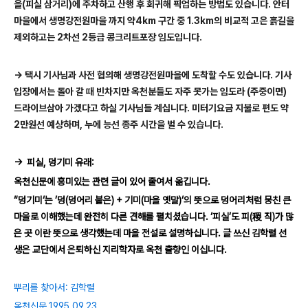
을
(
피실 삼거리
)
에 주차하고 산행 후 회귀해 픽업하는 방법도 있습니다
.
안터
마을에서 생명강전원마을 까지 약
4km
구간 중
1.3km
의 비교적 고은 흙길을
제외하고는
2
차선
2
등급 콩크리트포장 임도입니다
.
→
택시 기사님과 사전 협의해
생명강전원마을에 도착할 수도 있습니다.
기사
입장에서는 돌아 갈 때 빈차지만
옥천분들도 자주 못가는 임도라
(주중이면)
드라이브삼아 가겠다고 하실 기사님들 계십니다.
미터기요금 지불로 편도 약
2만원선 예상하며, 누에 능선 종주 시간을 벌 수 있습니다.
→ 피실, 덩기미 유래:
옥천신문에
흥미있는 관련 글이 있어 줄여서 옮깁니다.
“덩기미‘는 ’덩(덩어리 붙은) + 기미(마을 옛말)‘의 뜻으로 덩어리처럼 뭉친 큰
마을로 이해했는데 완전히 다른 견해를 펼치셨습니다. ‘피실’도 피(稷 직)가 많
은 곳 이란 뜻으로 생각했는데 마을 전설로 설명하십니다. 글 쓰신 김학렬 선
생은 교단에서 은퇴하신 지리학자로 옥천 출향인 이십니다.
뿌리를 찾아서: 김학렬
옥천신문 1995.09.23.