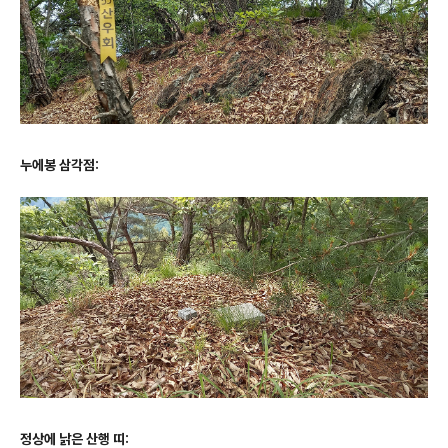
누에봉 삼각점:
정상에 낡은 산행 띠: