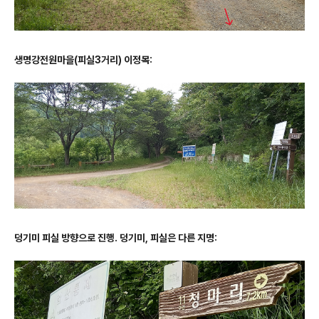
생명강전원마을(피실3거리) 이정목:
덩기미 피실 방향으로 진행. 덩기미, 피실은 다른 지명: