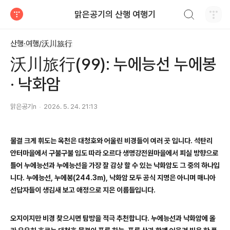
검색하기
맑은공기의 산행 여행기
티스토리
산행·여행/沃川旅行
沃川旅行(99): 누에능선 누에봉
· 낙화암
맑은공기n
2026. 5. 24. 21:13
물결 크게 휘도는 옥천은 대청호와 어울린 비경들이 여러 곳 입니다
.
석탄리
안터마을에서 구불구불 임도 따라 오르다 생명강전원마을에서 피실 방향으로
틀어 누에능선과 누에능선을 가장 잘 감상 할 수 있는 낙화암도 그 중의 하나입
니다
.
누에능선
,
누에봉
(244.3m),
낙화암 모두 공식 지명은 아니며 매니아
선답자들이 생김새 보고 애정으로 지은 이름들입니다
.
오지이지만 비경 찾으시면 탐방을 적극 추천합니다
.
누에능선과 낙화암에 올