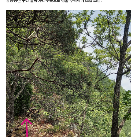
암릉능선 구간 실족하면 우측으로 강물 추락이니 스텝 조심: