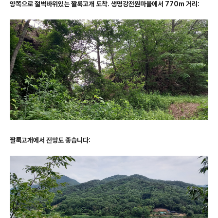
양쪽으로 절벽바위있는 짤룩고개 도착. 생명강전원마을에서 770m 거리:
짤룩고개에서 전망도 좋습니다: