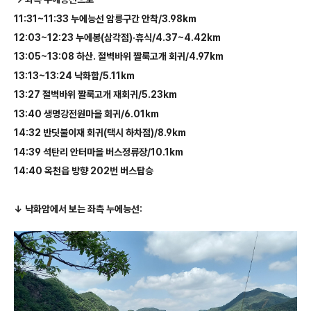
11:31~11:33
누에능선 암릉구간 안착
/3.98km
12:03~12:23
누에봉
(
삼각점
)·
휴식
/4.37~4.42km
13:05~13:08
하산
.
절벽바위 짤룩고개 회귀
/4.97km
13:13~13:24
낙화함
/5.11km
13:27
절벽바위 짤룩고개 재회귀
/5.23km
13:40
생명강전원마을 회귀
/6.01km
14:32
반딧불이재 회귀
(
택시 하차점
)/8.9km
14:39
석탄리 안터마을 버스정류장
/10.1km
14:40
옥천읍 방향
202
번 버스탑승
↓ 낙화암에서 보는 좌측 누에능선: