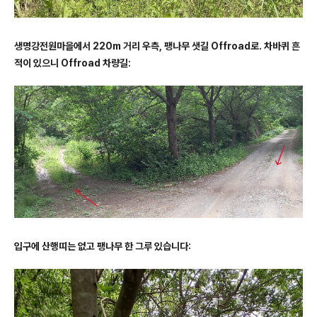
생명강전원마을에서 220m 거리 우측, 팽나무 샛길 Offroad로. 차바퀴 흔
적이 있으니
Offroad 차량길
:
입구에 산행띠는 없고 팽나무 한 그루 있습니다: