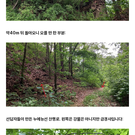
약40m 뒤 돌아오니 오를 만 한 부분:
선답자들이 만든 누에능선 산행로. 왼쪽은 강물은 아니지만 급경사입니다: