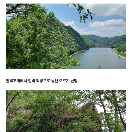
짤룩고개에서 절벽 직방으로 능선 오르기 난망: