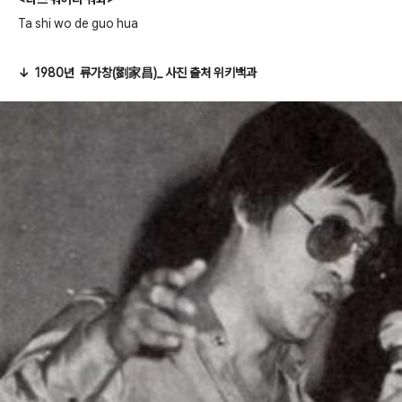
Ta shi wo de guo hua
↓ 1980년
류가창
(
劉家昌
)_ 사진 출처 위키백과