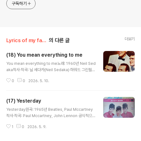
구독하기
더보기
Lyrics of my favorite 81 songs
의 다른 글
(18) You mean everything to me
글 내용
You mean everything to me노래: 1960년 Neil Sed
aka작사·작곡: 닐 세다카(Neil Sedaka)·하워드 그린필드
(Howard Greenfield) 공동 ‘Oh! Carol’, ‘One way ti
0
0
2026. 5. 10.
cket’을 발표한 다음해 ‘You mean everything to m
e’를 부른 이후, 국내에서도 꾸준히 사랑 받아온 올드팝의
큰 별, ‘닐 세다카(미국)가 향년 86세로 별세했다는 소식입
(17) Yesterday
니다. 중고교 시절 ‘You Mean Everything to Me, Oh!
글 내용
Carol, ‘One way ticket’을 따라 부른 젊은 날의 기억도
Yesterday원곡: 1965년 Beatles, Paul Mccartney
함께 저물어가는 느낌입니다. 타계 뉴스에 잠시나마 고인
작사·작곡: Paul Mccartney, John Lennon 공식적으로
의 명복을 빌었습니다. 국내에서는 원로가수 남진 선생의
는 레논-매카트니 작곡이라고 표기되지만 실제로는 매카
커버가 유명합니다. You are ..
1
0
2026. 5. 9.
트니 한 명에 의해 작곡, 기타 연주, 노래가 완성된 비틀즈
곡입니다. 헤어진 연인에 대해 노래한 2분 03초의 짧은 우
울한 어쿠스틱 발라드(acoustic ballad)입니다. Cathay