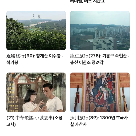
터미널, 버스 시간표
近畿旅行(90): 청계산 이수봉 ·
龍仁旅行(278): 기흥구 죽현산 ·
석기봉
충신 이찬조 정려각
(21) 中華歌謠 小城故事(소성
沃川旅行(89): 1300년 호국사
고사)
찰 가산사