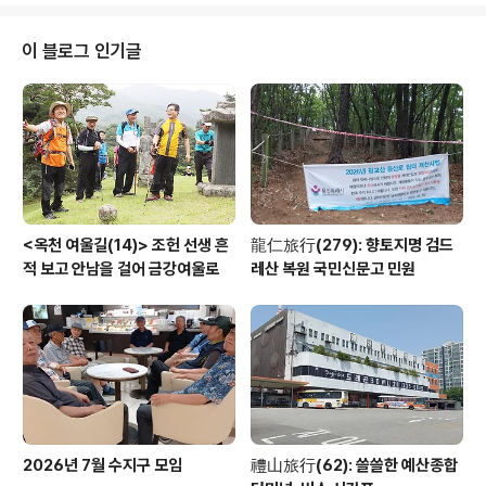
Pacific Airways 한국지사 근무하던 1990년대 어느 해
인가 송년회에서 한국지사장 Mr. Tom Wright(영국)이
이 블로그 인기글
열창할 때 100여명 직원들이 후반부를 함께 부르며 동서
와 세대를 넘어 사랑받는 곡임을 실감했었습니다. Yester
day All my trouble seemed so far awayNow i..
<옥천 여울길(14)> 조헌 선생 흔
龍仁旅行(279): 향토지명 검드
적 보고 안남을 걸어 금강여울로
레산 복원 국민신문고 민원
2026년 7월 수지구 모임
禮山旅行(62): 쓸쓸한 예산종합