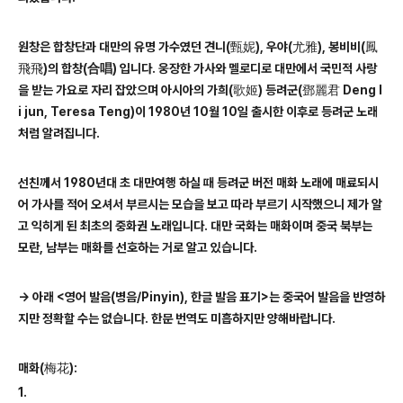
원창은
합창단
과 대만의 유명 가수였던 견니
(
甄妮
),
우야
(
尤雅
),
봉비비
(
鳳
飛飛
)의
합창
(
合唱
)
입니다
.
웅장한 가사와 멜로디로 대만에서 국민적 사랑
을 받는 가요로 자리 잡았으며 아시아의 가희
(
歌姬
)
등려군
(
鄧麗君
Deng l
i jun, Teresa Teng)
이
1980
년
10
월
10
일
출시한 이후로 등려군 노래
처럼 알려집니다
.
선친께서
1980
년대 초 대만여행 하실 때 등려군 버전 매화 노래에 매료되시
어 가사를 적어 오셔서 부르시는 모습을 보고 따라 부르기 시작했으니 제가 알
고 익히게 된 최초의 중화권 노래입니다
.
대만 국화는 매화이며 중국 북부는
모란
,
남부는 매화를 선호하는 거로 알고 있습니다
.
→
아래
<영어 발음(병음/Pinyin),
한글 발음 표기
>
는 중국어 발음을 반영하
지만 정확할 수는 없습니다
.
한문 번역도 미흡하지만 양해바랍니다
.
매화(梅花):
1.