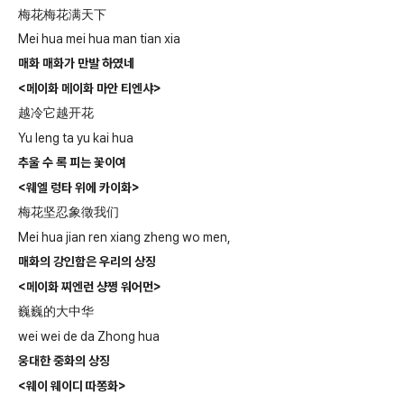
梅花梅花满天下
Mei hua mei hua man tian xia
매화 매화가 만발 하였네
<
메이화 메이화 마안 티엔샤
>
越冷它越开花
Yu leng ta yu kai hua
추울 수 록 피는 꽃이여
<
웨엘 렁타 위에 카이화
>
梅花坚忍象徵我们
Mei hua jian ren xiang zheng wo men,
매화의 강인함은 우리의 상징
<
메이화 찌엔런 샹쩡 워어먼
>
巍巍的大中华
wei wei de da Zhong hua
웅대한 중화의 상징
<
웨이 웨이디 따쫑화
>