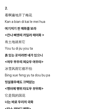
2.
看啊遍地开了梅花
Kan a bian di kai le mei hua
여기저기 핀 매화를 보라
<
칸나 삐엔띠 카일러 메이화
>
有土地就有它
You tu di jiu you ta
흙 있는 곳이라면 네가 있으니
<
여우 뚜우띠 찌오우 여우타
>
冰雪风雨它都不怕
Bing xue feng yu ta dou bu pa
빙설풍우에도 끄떡없는
<
삥쉬에 뻥위 타도우 부우파
>
它是我的国花
너는 바로 우리의 국화
<
타스 워어디 꿔화
>