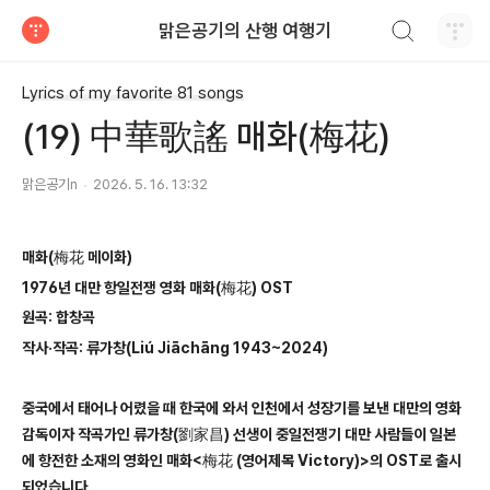
검색하기
맑은공기의 산행 여행기
티스토리
Lyrics of my favorite 81 songs
(19) 中華歌謠 매화(梅花)
맑은공기n
2026. 5. 16. 13:32
매화(梅花 메이화)
1976
년 대만 항일전쟁 영화 매화
(
梅花
) OST
원곡
:
합창곡
작사
·
작곡
:
류가창
(Liú Jiāchāng 1943~2024)
중국에서 태어나 어렸을 때 한국에 와서 인천에서 성장기를 보낸 대만의 영화
감독이자 작곡가인 류가창
(
劉家昌
)
선생이 중일전쟁기 대만 사람들이 일본
에 항전한 소재의 영화인 매화
<
梅花
(
영어제목
Victory)>
의
OST
로 출시
되었습니다
.